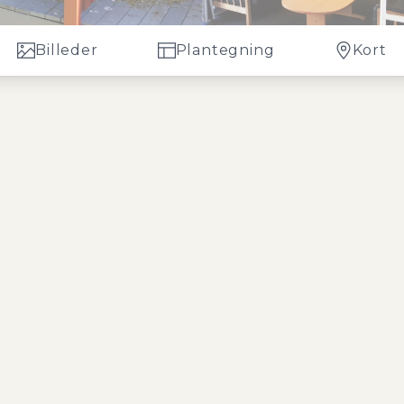
Billeder
Plantegning
Kort
n i et med loft til kip og med adgang til hems med 2 sovepladser. Fra stu
se med dobbeltseng, barneseng og skabsplads. Pænt badeværelset har
ndia A/S. Lejeindtægt i 2019 på kr. 68.000,- + indtægter for el og vand.
 betyder, at huset udlejes til 4 personer, samt at ejer/lejer af huset ved 
er tæt på motorvejsforbindelse. Det store Center byder bl.a. på Monky To
ikker og bowlingbane.