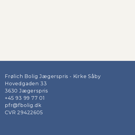
Frølich Bolig Jægerspris - Kirke Såby
Hovedgaden 33
3630
Jægerspris
+45 93 99 77 01
pfr@fbolig.dk
CVR
29422605