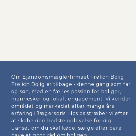
Om Ejendomsmæglerfirmaet Frølich Bolig
Frølich Bolig er tilbage - denne gang som far
og søn, med en fælles passion for boliger,
mennesker og lokalt engagement. Vi kender
området og markedet efter mange års
erfaring i Jægerspris. Hos os stræber vi efter
at skabe den bedste oplevelse for dig -
uanset om du skal købe, sælge eller bare
have et godt råd om boligen.