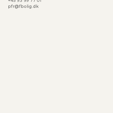
+45 93 99 77 01
pfr@fbolig.dk