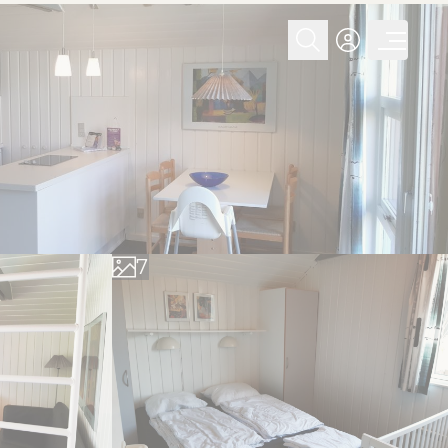
0
1
2
3
4
5
6
7
8
9