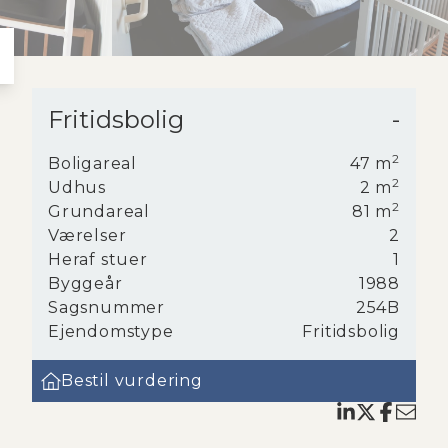
Fritidsbolig
-
en er
2
Boligareal
47
m
2
Udhus
2
m
2
Grundareal
81
m
Værelser
2
ophold
Heraf stuer
1
nky
Byggeår
1988
Sagsnummer
254B
Ejendomstype
Fritidsbolig
Bestil vurdering