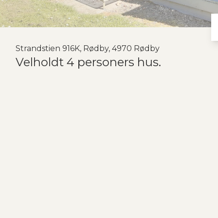
Strandstien 916K, Rødby, 4970 Rødby
Velholdt 4 personers hus.
Velholdt Lalandia-hus indrettet med entre, stue og nyere lyst køkke
der udgang til overdækket ugenert terrasse. Endvidere soveværel
bruseniche. Alt indbo m.v. medfølger. God udlejningsaftale med Lala
Huset fremtræder i tiptop stand. Dette er et 4 personers, hus hvilket
får udleveret 4 badebilletter til Lalandia AquaDome. Lalandia ligg
land, skøjtebaner, skibakke, klatrevæg, minigolf, restauranter, but