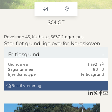
SOLGT
Revelinen 45, Kulhuse, 3630 Jægerspris
Stor flot grund lige overfor Nordskoven.
Drømmer du om at nybygge på en stor flot og højt beliggende grund
Fritidsgrund
-
ved Nordskoven, så har du muligheden her lige overfor. Grunden
ligger på hjørnet af en blind vej ned til Roskilde fjord. Grunden er
2
Grundareal
1.692
m
ikke byggemodnet.
Sagsnummer
801TJ
Ejendomstype
Fritidsgrund
Bestil vurdering