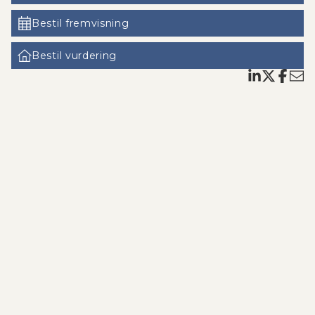
- tæt på Nordskoven, hvor der er mulighed for både
gå og cykelture med gode stisystemer og kort
Bestil fremvisning
køretur til den flotte badestrand i Kulhuse ved den
hyggelige havn.
Bestil vurdering
Huset er ideelt til børnefamilie, der ønsker at nyde
deres ferie i smukke omgivelser. Det er godt isoleret,
har som sagt både brændeovn og varmepumpe,
hvilket gør, at det kan benyttes hele året rundt.
Ring for fremvisning til mobil 93997701.