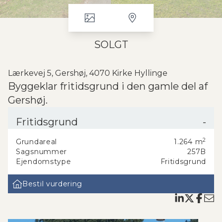
SOLGT
Lærkevej 5, Gershøj, 4070 Kirke Hyllinge
Byggeklar fritidsgrund i den gamle del af
Gershøj.
Stor god byggegrund på 1264 m2 med randbeplantning. Grunden er
Fritidsgrund
-
en af de sidste fritidsgrunde i den gamle del af fritidsområdet i
Gershøj. Grunden ligger tæt på busforbindelse til Roskilde. Kun 5 -
2
Grundareal
1.264
m
10 min. gang til fællesareal med badebro. Gershøj havn ligger i
Sagsnummer
257B
nærheden. Grunden sælges byggemodnet med kloak og vand.
Ejendomstype
Fritidsgrund
Yderligere oplysninger - ring til ejendomsmægler Peter Frølich tlf.
42956734.
Bestil vurdering