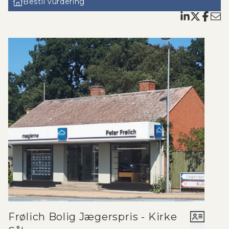
Bestil vurdering
værelse samt endnu en stue med flot udsigt over Roskilde by. Til
boligen hører desuden egen garage med fjernbetjent port samt stort
redskabsskur. Der er kun adgang for beboere og adgangen sker via
koder på adgangsdøre samt elevator i Hyrdehøj Centret.
Frølich Bolig Jægerspris - Kirke